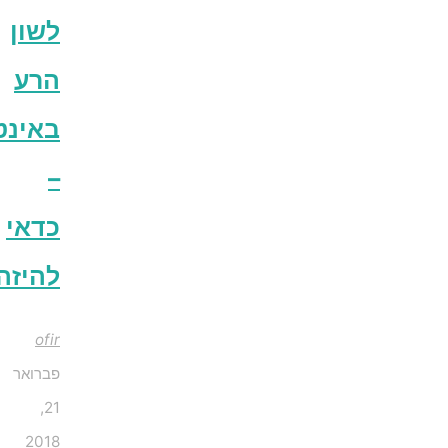
לשון
הרע
באינטרנט
–
כדאי
להיזהר!
ofir
פברואר
21,
2018