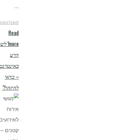
…
Uncategorized
Read
more
"לשון
הרע
באינטרנט
– כדאי
להיזהר!"