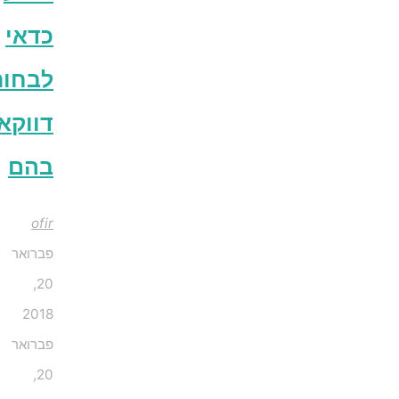
כדאי
לבחור
דווקא
בהם
ofir
פברואר
20,
2018
פברואר
20,