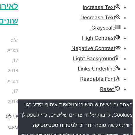
לאירועים
Increase Text
Decrease Text
שונים
Grayscale
High Contrast
ofir
Negative Contrast
אפריל
Light Background
17,
Links Underline
2018
Readable Font
אפריל
Reset
17,
2018
נעשה שימוש בטכנולוגיות איסוף מידע כגון
Cookies, לרבות על ידי צדדים שלישיים, כדי לספק לך
יש לא
ישה טובה יותר וכן למטרות סטטיסטיקה,
מעט