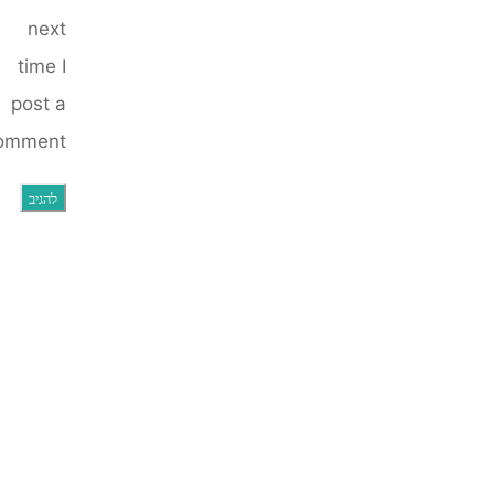
next
time I
post a
comment.