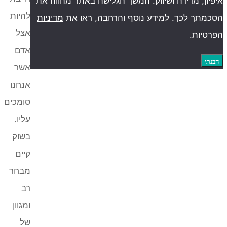
מהווה את
להיות
ת
מדיניות
אצל
אדם
אשר
אנחנו
סומכים
עליו.
בשוק
קיים
מבחר
רב
ומגוון
של