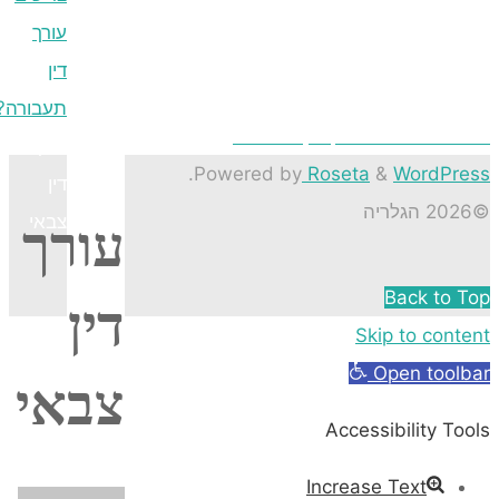
עורך
דין
תעבורה?
עורך
.
P
דין
עורך
צבאי
דין
צבאי