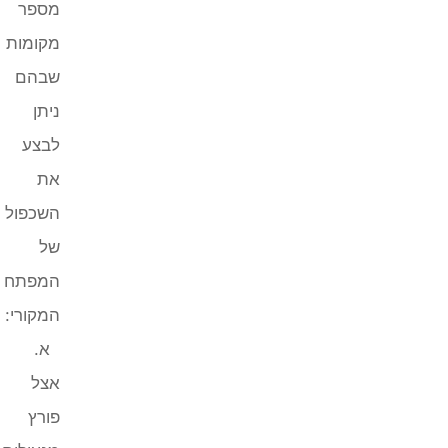
מספר
מקומות
שבהם
ניתן
לבצע
את
השכפול
של
המפתח
המקורי:
א.
אצל
פורץ