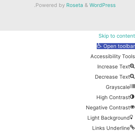
גן"
.
Powered by
Roseta
&
WordPress
Skip to content
Open toolbar
Accessibility Tools
Increase Text
Decrease Text
Grayscale
High Contrast
Negative Contrast
Light Background
Links Underline