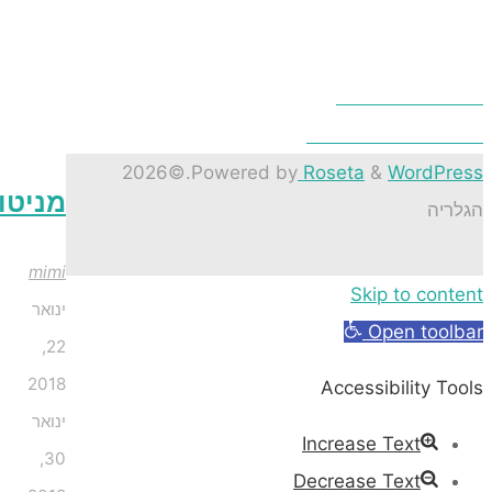
טור בתל אביב
 יכול להיות גם יפה
©2026
.
Powered by
Roseta
&
Word
מניטו
ה
mimi
Skip to co
ינואר
Open to
22,
2018
Accessibility
ינואר
Increase Text
30,
Decrease Text