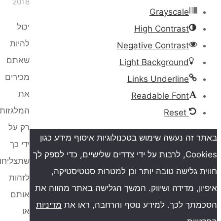
2018
Grayscale
יכול
High Contrast
להיות
Negative Contrast
שאתם
Light Background
מכירים
Links Underline
את
Readable Font
המלגזות
Reset
רק על
ה נעשה שימוש בטכנולוגיות איסוף מידע כגון
ידי כך
Cookies, לרבות על ידי צדדים שלישיים, כדי לספק לך
שתצליחו
גלישה טובה יותר וכן למטרות סטטיסטיקה,
לזהות
, מדידה ושיווק. המשך הגלישה באתר מהווה את
אותם
ך לכך. למידע נוסף והרחבה, ראו את
מדיניות
או