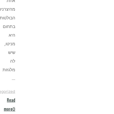
אחת
מהיצרניות
הבולטות
בתחום
היא
מניטו,
שיש
לה
מלגזות
…
Uncategorized
Read
"מניטו"
more
0