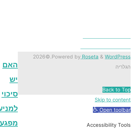
 יכול להיות גם יפה
מושים בגדרות רשת
©2026
.
Powered by
Roseta
&
Word
האם
ה
יש
Back t
סיכוי
Skip to co
למניעת
Open to
מפגעי
Accessibility