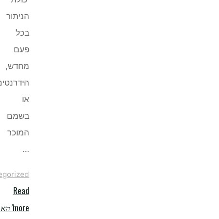
הניתור
בכל
פעם
מחדש,
הידרנטים,
או
בשמם
המוכר
…
Uncategorized
Read
more
"האם