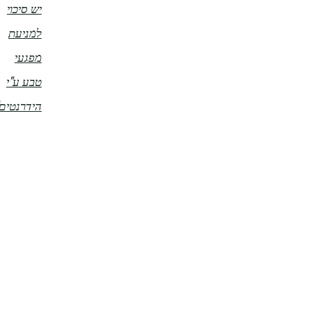
יש סיכוי
למניעת
מפגעי
טבע ע"י
הידרנטים"
0