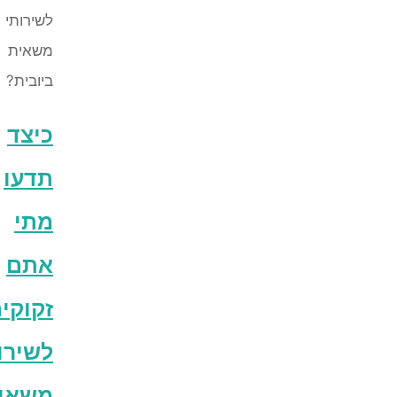
כיצד
תדעו
מתי
אתם
זקוקים
לשירותי
משאית