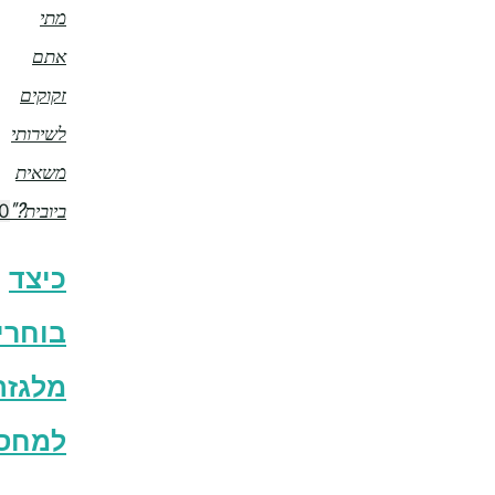
מתי
אתם
זקוקים
לשירותי
משאית
ביובית?"
0
כיצד
בוחרים
מלגזה
למחסנים