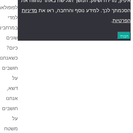
, מדידה ושיווק. המשך הגלישה באתר מהווה את
לפופולארי
ך לכך. למידע נוסף והרחבה, ראו את
מדיניות
למדי
ות
.
במרחבים
שונים
כיום?
כשאנחנו
חושבים
על
דשא,
אנחנו
חושבים
על
משטח