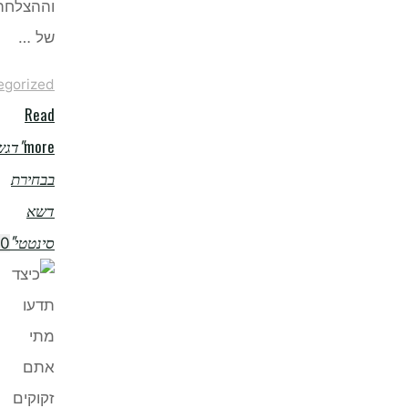
וההצלחה
של …
Uncategorized
Read
more
"דגשים
בבחירת
דשא
סינטטי"
0