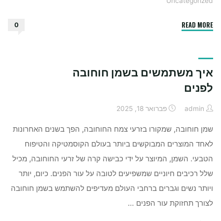
Uncategorized
"האם
READ MORE
0
עדיף
פרילנסר
לקידום
איך משתמשים בשמן חוחובה
אתרים
או
לפנים
חברה"
admin
פברואר 18, 2025
שמן חוחובה, שמקורו בזרעי צמח החוחובה, הפך בשנים האחרונות
לאחד המוצרים המבוקשים ביותר בעולם הקוסמטיקה והטיפוח
הטבעי. השמן, המיוצר על ידי כבישה קרה של זרעי החוחובה, מכיל
שלל רכיבים חיוניים שמשפיעים לטובה על עור הפנים. כיום, יותר
ויותר נשים וגברים ברחבי העולם מעדיפים להשתמש בשמן חוחובה
לצורך תחזוקת עור הפנים …