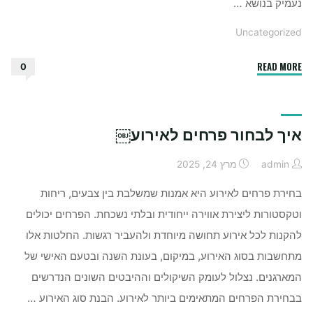
נעמיק בנושא …
Uncategorized
"למה
READ MORE
0
כדאי
לשים
מפיץ
איך לבחור פרחים לאירוע￼
ריח
בבית"
admin
מרץ 24, 2025
בחירת פרחים לאירוע היא אמנות שמשלבת בין צבעים, ריחות
וטקסטורות ליצירת אווירה ייחודית ובלתי נשכחת. הפרחים יכולים
להקנות לכל אירוע תחושה מיוחדת ולהעביר רגשות. החלטות אלו
מתחשבות בסוג האירוע, במיקום, בעונת השנה ובטעם האישי של
המארגנים. נצלול לעומק השיקולים וההיבטים השונים הנדרשים
בבחירת הפרחים המתאימים ביותר לאירוע. הבנת סוג האירוע …