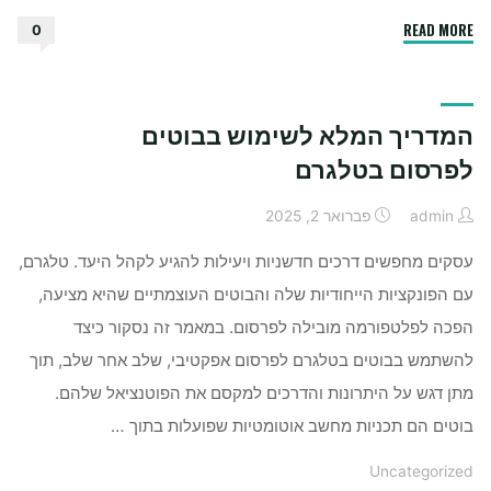
"איפה
READ MORE
0
כדאי
לתקן
אייפון
המדריך המלא לשימוש בבוטים
שנשבר
￼"
לפרסום בטלגרם
admin
פברואר 2, 2025
עסקים מחפשים דרכים חדשניות ויעילות להגיע לקהל היעד. טלגרם,
עם הפונקציות הייחודיות שלה והבוטים העוצמתיים שהיא מציעה,
הפכה לפלטפורמה מובילה לפרסום. במאמר זה נסקור כיצד
להשתמש בבוטים בטלגרם לפרסום אפקטיבי, שלב אחר שלב, תוך
מתן דגש על היתרונות והדרכים למקסם את הפוטנציאל שלהם.
בוטים הם תכניות מחשב אוטומטיות שפועלות בתוך …
Uncategorized