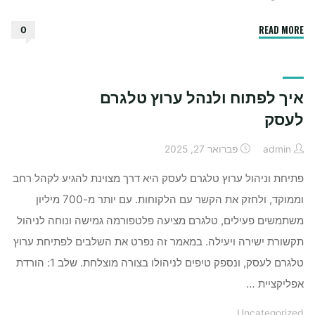
"האם
READ MORE
0
מותר
לחלוב
פרות
איך לפתוח ולנהל ערוץ טלגרם
בשבת"
לעסק
admin
פברואר 27, 2025
פתיחת וניהול ערוץ טלגרם לעסק היא דרך מצוינת להגיע לקהל רחב
וממוקד, ולחזק את הקשר עם הלקוחות. עם יותר מ-700 מיליון
משתמשים פעילים, טלגרם מציעה פלטפורמה גמישה ונוחה לניהול
תקשורת ישירה ויעילה. במאמר זה נפרט את השלבים לפתיחת ערוץ
טלגרם לעסק, ונספק טיפים לניהולו בצורה מוצלחת. שלב 1: הורדת
אפליקציית …
Uncategorized