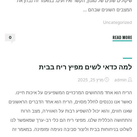
שיקולים שונים של סגנון, הקשר ואירועים. במאמר זה נבחן את
המצבים השונים שבהם …
Uncategorized
"מתי
READ MORE
0
כדאי
ללבוש
חולצה
למה כדאי לשים מפיץ ריח בבית
לבנה
￼"
admin
מרץ 25, 2025
הריח הוא אחד מהחושים המרכזיים המשפיעים על איכות חיינו.
כאשר אנו נכנסים לחלל מסוים, הריח הוא אחד הדברים הראשונים
שאנו חווים, והוא יכול להשפיע רבות על האווירה, מצב הרוח
והתחושה הכללית שלנו. מפיצי ריח הם כלי רב-ערך שמאפשר לנו
לשלוט בניחוחות בבית וליצור סביבה נעימה ומזמינה. במאמר זה