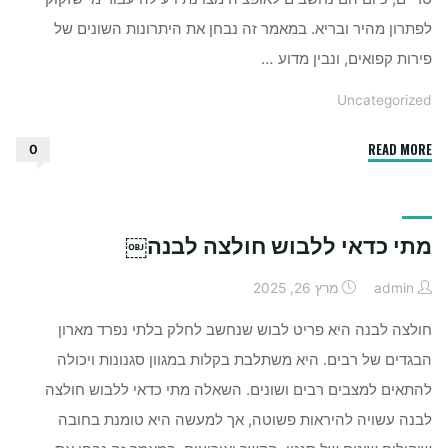
לפתרון מהיר ובריא. במאמר זה נבחן את היתרונות השונים של
פירות קפואים, ונבין מדוע …
Uncategorized
"מה
READ MORE
0
היתרונות
של
פירות
מתי כדאי ללבוש חולצה לבנה￼
קפואים
￼"
admin
מרץ 26, 2025
חולצה לבנה היא פריט לבוש שנחשב לחלק בלתי נפרד מארון
הבגדים של רבים. היא משתלבת בקלות במגוון סגנונות ויכולה
להתאים למצבים רבים ושונים. השאלה מתי כדאי ללבוש חולצה
לבנה עשויה להיראות פשוטה, אך למעשה היא טומנת בחובה