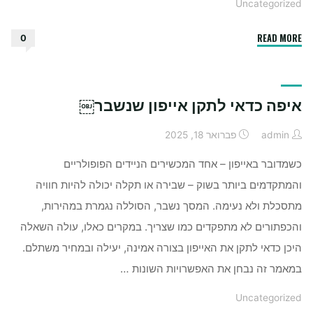
Uncategorized
"איך
READ MORE
0
משתמשים
בשמן
חוחובה
איפה כדאי לתקן אייפון שנשבר￼
לפנים"
admin
פברואר 18, 2025
כשמדובר באייפון – אחד המכשירים הניידים הפופולריים
והמתקדמים ביותר בשוק – שבירה או תקלה יכולה להיות חוויה
מתסכלת ולא נעימה. המסך נשבר, הסוללה נגמרת במהירות,
והכפתורים לא מתפקדים כמו שצריך. במקרים כאלו, עולה השאלה
היכן כדאי לתקן את האייפון בצורה אמינה, יעילה ובמחיר משתלם.
במאמר זה נבחן את האפשרויות השונות …
Uncategorized