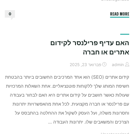
"איך
READ MORE
0
לפתוח
ולנהל
ערוץ
האם עדיף פרילנסר לקידום
טלגרם
לעסק"
אתרים או חברה
admin
פברואר 23, 2025
קידום אתרים (SEO) הוא אחד המרכיבים החשובים ביותר בהבטחת
חשיפת המותג שלך ללקוחות פוטנציאליים. אחת השאלות המרכזיות
שעולות כאשר חושבים על קידום אתרים היא האם לבחור בעבודה
עם פרילנסר או חברה מקצועית. לכל אחת מהאפשרויות יתרונות
וחסרונות משלה, ועל העסק לשקול את ההחלטה בהתבסס על
הצרכים והמשאבים שלו. יתרונות העבודה …