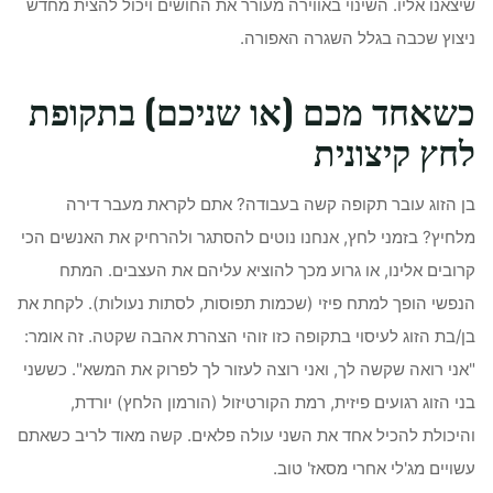
שיצאנו אליו. השינוי באווירה מעורר את החושים ויכול להצית מחדש
ניצוץ שכבה בגלל השגרה האפורה.
כשאחד מכם (או שניכם) בתקופת
לחץ קיצונית
בן הזוג עובר תקופה קשה בעבודה? אתם לקראת מעבר דירה
מלחיץ? בזמני לחץ, אנחנו נוטים להסתגר ולהרחיק את האנשים הכי
קרובים אלינו, או גרוע מכך להוציא עליהם את העצבים. המתח
הנפשי הופך למתח פיזי (שכמות תפוסות, לסתות נעולות). לקחת את
בן/בת הזוג לעיסוי בתקופה כזו זוהי הצהרת אהבה שקטה. זה אומר:
"אני רואה שקשה לך, ואני רוצה לעזור לך לפרוק את המשא". כששני
בני הזוג רגועים פיזית, רמת הקורטיזול (הורמון הלחץ) יורדת,
והיכולת להכיל אחד את השני עולה פלאים. קשה מאוד לריב כשאתם
עשויים מג'לי אחרי מסאז' טוב.