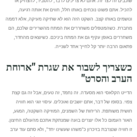
שוכבים זה לצד זה. אתם לא צריכים לדבר, להסביר, להצחיק או
להכיל. אתם פשוט נוכחים באותו חלל, חווים את אותה רגיעה,
ונושמים באותו קצב. השקט הזה הוא לא שתיקה מעיקה, אלא דממה
מחברת. כשהמטפלים משחררים את המתח מהשרירים שלכם, הם
משחררים באופן עקיף גם את המתח ביניכם. כשיוצאים מהחדר,
פתאום הרבה יותר קל לחייך אחד לשנייה.
כשצריך לשבור את שגרת "ארוחת
הערב והסרט"
הדייט הקלאסי הוא מסעדה. זה נחמד, זה טעים, אבל זה גם קצת
צפוי. בסופו של דבר, אתם יושבים ואוכלים. עיסוי זוגי הוא חוויה
חושית משותפת. הריחות של השמנים, המוזיקה השקטה, המגע,
האור העמום כל אלו יוצרים בועה שמנתקת אתכם מהעולם החיצון.
זו חוויה שנצרבת בזיכרון כ"משהו שעשינו יחד", ולא סתם עוד ערב