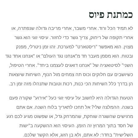
כמתנת פיוס
לא תמיד הכל ורוד. אחרי משבר, אחרי מריבה גדולה שנפתרה, או
אחרי תקופה של ריחוק, צריך גשר כדי לחזור. עיסוי זוגי הוא גשר
מצוין. הוא מאפשר "ריסטארט" למערכת. זהו זמן ניטרלי, מפנק
ובטוח. הוא מסמן מעבר חד מ"אנחנו נגד העולם" או "אנחנו אחד נגד
השני" לסיטואציה של "אנחנו דואגים לעצמנו ביחד". אחרי הטיפול,
כשיושבים עם חלוקים וכוס תה צמחים מול הנוף, השיחות שיוצאות
הן בדרך כלל השיחות הכי כנות, רכות וטובות שתנהלו מזה זמן רב.
הטעות הגדולה היא לחשוב על עיסוי זוגי כעל "אירוע" שקורה פעם
בשנה. ההמלצה שלי? אל תחכו לתאריך בלוח השנה. אם אתם
מרגישים שהשגרה שוחקת, שהמרחק גדל, או שפשוט מגיע לכם רגע
של חסד בתוך המרוץ זה הזמן. העיסוי הוא ההשקעה ב"ישות
השלישית" בחדר: לא אתם, ולא בן הזוג, אלא הקשר שלכם.