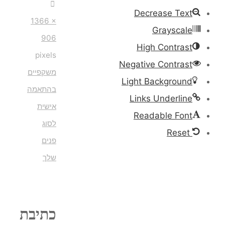
1366 ×
906
pixels
משקפיים
בהתאמה
אישית
לסוג
פנים
שלך
כתיבת