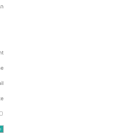
הא
nt
e
il
te