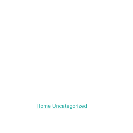
ך לדעת על הדברה בטו
מרץ 17, 2014
Uncategorized
Home
כל מה שצריך לד