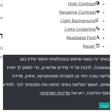
High Contrast
נכ
Negative Contrast
אז
Light Background
Links Underline
ה
Readable Font
Reset
לפ
מת
באתר זה נעשה שימוש בטכנולוגיות איסוף מידע כגון
Cookies, לרבות על ידי צדדים שלישיים, כדי לספק לך חווית
גלישה טובה יותר וכן למטרות סטטיסטיקה, איפיון, מדידה
ושיווק. המשך הגלישה באתר מהווה את הסכמתך לכך. למידע
נוסף והרחבה, ראו את
מדיניות הפרטיות
.
הבנתי