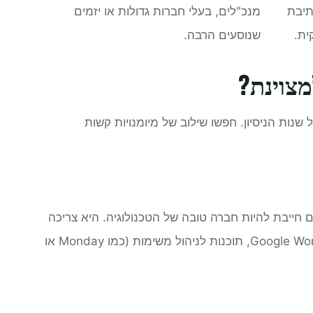
תיבת
מנכ"לים, בעלי חברות גדולות או יזמים
ית.
שנוסעים הרבה.
צוינת?
נות הניסיון. חפשו שילוב של מיומנויות קשות
חייבת להיות חברה טובה של הטכנולוגיה. היא צריכה
לשלוט במערכות CRM (ניהול לקוחות), מערכות אופיס או Google Workspace, תוכנות לניהול משימות (כמו Monday או