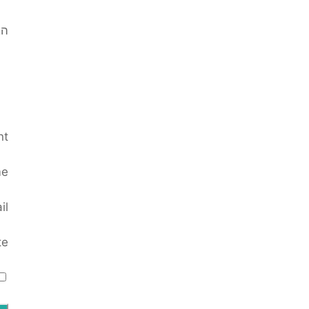
הא
nt
e
il
te