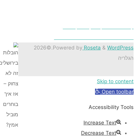
נייה – ענף מגוון ומרתק למדי !
שר להעז ולהדביר את הבית לבד?
©2026
.
Powered by
Roseta
&
Word
ה
Skip to co
Open to
Accessibility
Increase Text
Decrease Text