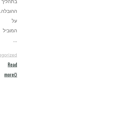
בתהליך
ההובלה.
על
המוביל
…
Uncategorized
Read
"הובלות
more
0
בירושלים
זה
לא
צחוק
–