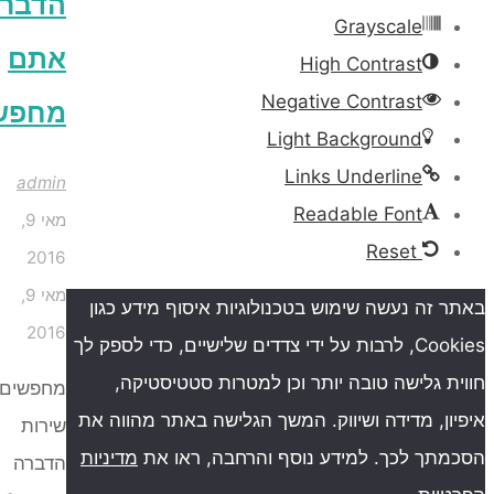
הדברה
Grayscale
אתם
High Contrast
Negative Contrast
מחפשים?
Light Background
Links Underline
admin
Readable Font
מאי 9,
Reset
2016
מאי 9,
ה נעשה שימוש בטכנולוגיות איסוף מידע כגון
2016
Cookies, לרבות על ידי צדדים שלישיים, כדי לספק לך
גלישה טובה יותר וכן למטרות סטטיסטיקה,
מחפשים
, מדידה ושיווק. המשך הגלישה באתר מהווה את
שירות
 לכך. למידע נוסף והרחבה, ראו את
מדיניות
הדברה