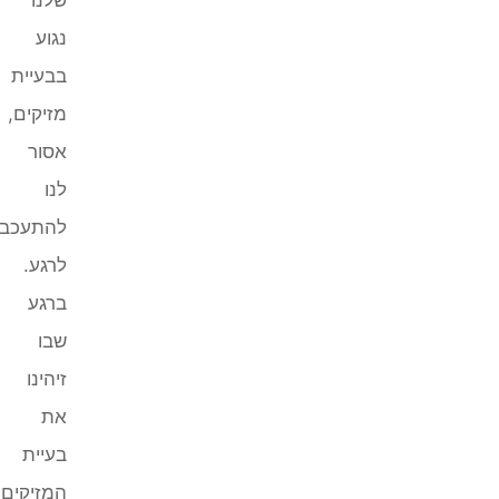
נגוע
בבעיית
מזיקים,
אסור
לנו
להתעכב
לרגע.
ברגע
שבו
זיהינו
את
בעיית
המזיקים,