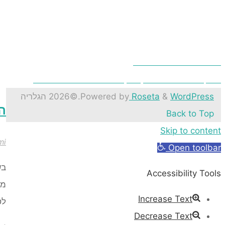
הנוחות של וילונות חשמליים
אם קייטרינג חלבי בראשון לציון יכול להתאים גם לצמחונים?
WordPress
&
Roseta
Powered by
.
©2026 הגלריה
ה
Back to Top
Skip to content
mi
Open toolbar
בש
Accessibility Tools
מר
Increase Text
לס
Decrease Text