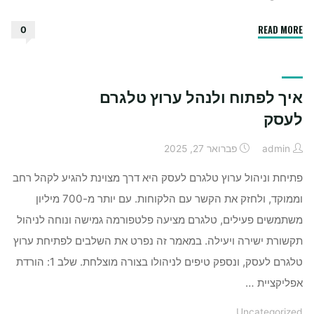
"האם
READ MORE
0
מותר
לחלוב
פרות
איך לפתוח ולנהל ערוץ טלגרם
בשבת"
לעסק
admin
פברואר 27, 2025
פתיחת וניהול ערוץ טלגרם לעסק היא דרך מצוינת להגיע לקהל רחב
וממוקד, ולחזק את הקשר עם הלקוחות. עם יותר מ-700 מיליון
משתמשים פעילים, טלגרם מציעה פלטפורמה גמישה ונוחה לניהול
תקשורת ישירה ויעילה. במאמר זה נפרט את השלבים לפתיחת ערוץ
טלגרם לעסק, ונספק טיפים לניהולו בצורה מוצלחת. שלב 1: הורדת
אפליקציית …
Uncategorized