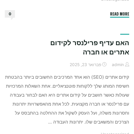
"איך
READ MORE
0
לפתוח
ולנהל
ערוץ
האם עדיף פרילנסר לקידום
טלגרם
לעסק"
אתרים או חברה
admin
פברואר 23, 2025
קידום אתרים (SEO) הוא אחד המרכיבים החשובים ביותר בהבטחת
חשיפת המותג שלך ללקוחות פוטנציאליים. אחת השאלות המרכזיות
שעולות כאשר חושבים על קידום אתרים היא האם לבחור בעבודה
עם פרילנסר או חברה מקצועית. לכל אחת מהאפשרויות יתרונות
וחסרונות משלה, ועל העסק לשקול את ההחלטה בהתבסס על
הצרכים והמשאבים שלו. יתרונות העבודה …