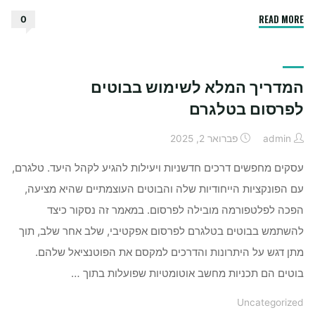
"איפה
READ MORE
0
כדאי
לתקן
אייפון
המדריך המלא לשימוש בבוטים
שנשבר
￼"
לפרסום בטלגרם
admin
פברואר 2, 2025
עסקים מחפשים דרכים חדשניות ויעילות להגיע לקהל היעד. טלגרם,
עם הפונקציות הייחודיות שלה והבוטים העוצמתיים שהיא מציעה,
הפכה לפלטפורמה מובילה לפרסום. במאמר זה נסקור כיצד
להשתמש בבוטים בטלגרם לפרסום אפקטיבי, שלב אחר שלב, תוך
מתן דגש על היתרונות והדרכים למקסם את הפוטנציאל שלהם.
בוטים הם תכניות מחשב אוטומטיות שפועלות בתוך …
Uncategorized