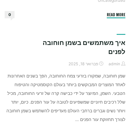
Uncategorized
"האם
READ MORE
0
עדיף
פרילנסר
לקידום
איך משתמשים בשמן חוחובה
אתרים
או
לפנים
חברה"
admin
פברואר 18, 2025
שמן חוחובה, שמקורו בזרעי צמח החוחובה, הפך בשנים האחרונות
לאחד המוצרים המבוקשים ביותר בעולם הקוסמטיקה והטיפוח
הטבעי. השמן, המיוצר על ידי כבישה קרה של זרעי החוחובה, מכיל
שלל רכיבים חיוניים שמשפיעים לטובה על עור הפנים. כיום, יותר
ויותר נשים וגברים ברחבי העולם מעדיפים להשתמש בשמן חוחובה
לצורך תחזוקת עור הפנים …