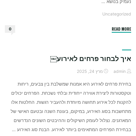
נעמיק בנושא …
Uncategorized
"למה
READ MORE
0
כדאי
לשים
מפיץ
איך לבחור פרחים לאירוע￼
ריח
בבית"
admin
מרץ 24, 2025
בחירת פרחים לאירוע היא אמנות שמשלבת בין צבעים, ריחות
וטקסטורות ליצירת אווירה ייחודית ובלתי נשכחת. הפרחים יכולים
להקנות לכל אירוע תחושה מיוחדת ולהעביר רגשות. החלטות אלו
מתחשבות בסוג האירוע, במיקום, בעונת השנה ובטעם האישי של
המארגנים. נצלול לעומק השיקולים וההיבטים השונים הנדרשים
בבחירת הפרחים המתאימים ביותר לאירוע. הבנת סוג האירוע …