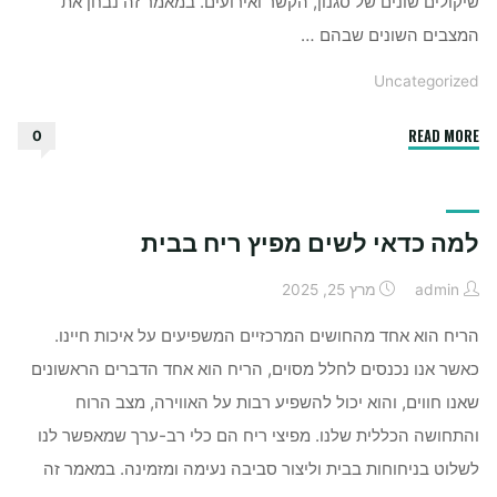
שיקולים שונים של סגנון, הקשר ואירועים. במאמר זה נבחן את
המצבים השונים שבהם …
Uncategorized
"מתי
READ MORE
0
כדאי
ללבוש
חולצה
למה כדאי לשים מפיץ ריח בבית
לבנה
￼"
admin
מרץ 25, 2025
הריח הוא אחד מהחושים המרכזיים המשפיעים על איכות חיינו.
כאשר אנו נכנסים לחלל מסוים, הריח הוא אחד הדברים הראשונים
שאנו חווים, והוא יכול להשפיע רבות על האווירה, מצב הרוח
והתחושה הכללית שלנו. מפיצי ריח הם כלי רב-ערך שמאפשר לנו
לשלוט בניחוחות בבית וליצור סביבה נעימה ומזמינה. במאמר זה