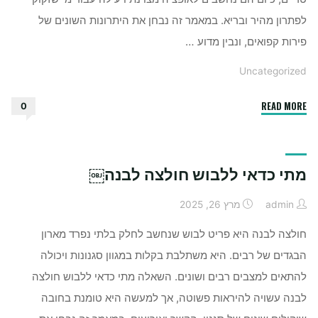
לפתרון מהיר ובריא. במאמר זה נבחן את היתרונות השונים של
פירות קפואים, ונבין מדוע …
Uncategorized
"מה
READ MORE
0
היתרונות
של
פירות
מתי כדאי ללבוש חולצה לבנה￼
קפואים
￼"
admin
מרץ 26, 2025
חולצה לבנה היא פריט לבוש שנחשב לחלק בלתי נפרד מארון
הבגדים של רבים. היא משתלבת בקלות במגוון סגנונות ויכולה
להתאים למצבים רבים ושונים. השאלה מתי כדאי ללבוש חולצה
לבנה עשויה להיראות פשוטה, אך למעשה היא טומנת בחובה