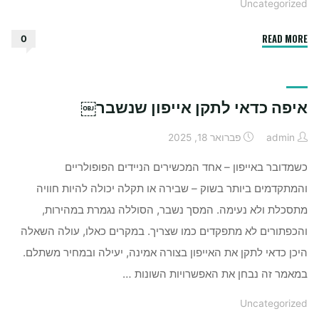
Uncategorized
"איך
READ MORE
0
משתמשים
בשמן
חוחובה
איפה כדאי לתקן אייפון שנשבר￼
לפנים"
admin
פברואר 18, 2025
כשמדובר באייפון – אחד המכשירים הניידים הפופולריים
והמתקדמים ביותר בשוק – שבירה או תקלה יכולה להיות חוויה
מתסכלת ולא נעימה. המסך נשבר, הסוללה נגמרת במהירות,
והכפתורים לא מתפקדים כמו שצריך. במקרים כאלו, עולה השאלה
היכן כדאי לתקן את האייפון בצורה אמינה, יעילה ובמחיר משתלם.
במאמר זה נבחן את האפשרויות השונות …
Uncategorized