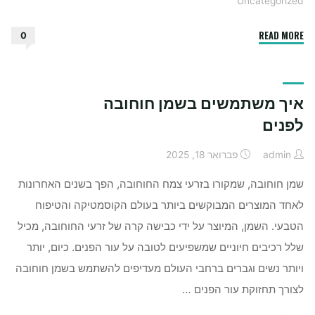
Uncategorized
"האם
READ MORE
0
עדיף
פרילנסר
לקידום
איך משתמשים בשמן חוחובה
אתרים
או
לפנים
חברה"
admin
פברואר 18, 2025
שמן חוחובה, שמקורו בזרעי צמח החוחובה, הפך בשנים האחרונות
לאחד המוצרים המבוקשים ביותר בעולם הקוסמטיקה והטיפוח
הטבעי. השמן, המיוצר על ידי כבישה קרה של זרעי החוחובה, מכיל
שלל רכיבים חיוניים שמשפיעים לטובה על עור הפנים. כיום, יותר
ויותר נשים וגברים ברחבי העולם מעדיפים להשתמש בשמן חוחובה
לצורך תחזוקת עור הפנים …