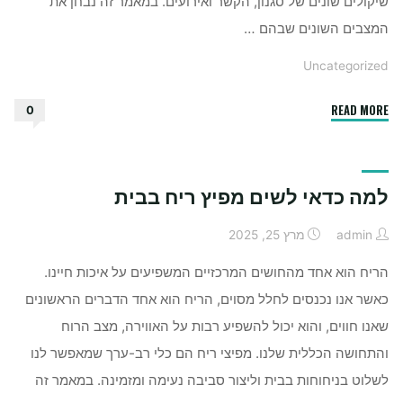
שיקולים שונים של סגנון, הקשר ואירועים. במאמר זה נבחן את
המצבים השונים שבהם …
Uncategorized
"מתי
READ MORE
0
כדאי
ללבוש
חולצה
למה כדאי לשים מפיץ ריח בבית
לבנה
￼"
admin
מרץ 25, 2025
הריח הוא אחד מהחושים המרכזיים המשפיעים על איכות חיינו.
כאשר אנו נכנסים לחלל מסוים, הריח הוא אחד הדברים הראשונים
שאנו חווים, והוא יכול להשפיע רבות על האווירה, מצב הרוח
והתחושה הכללית שלנו. מפיצי ריח הם כלי רב-ערך שמאפשר לנו
לשלוט בניחוחות בבית וליצור סביבה נעימה ומזמינה. במאמר זה