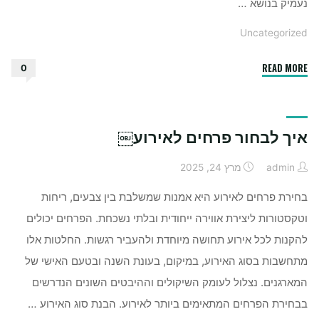
נעמיק בנושא …
Uncategorized
"למה
READ MORE
0
כדאי
לשים
מפיץ
איך לבחור פרחים לאירוע￼
ריח
בבית"
admin
מרץ 24, 2025
בחירת פרחים לאירוע היא אמנות שמשלבת בין צבעים, ריחות
וטקסטורות ליצירת אווירה ייחודית ובלתי נשכחת. הפרחים יכולים
להקנות לכל אירוע תחושה מיוחדת ולהעביר רגשות. החלטות אלו
מתחשבות בסוג האירוע, במיקום, בעונת השנה ובטעם האישי של
המארגנים. נצלול לעומק השיקולים וההיבטים השונים הנדרשים
בבחירת הפרחים המתאימים ביותר לאירוע. הבנת סוג האירוע …