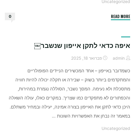
Uncategorized
"איך
READ MORE
0
משתמשים
בשמן
חוחובה
איפה כדאי לתקן אייפון שנשבר￼
לפנים"
admin
פברואר 18, 2025
כשמדובר באייפון – אחד המכשירים הניידים הפופולריים
והמתקדמים ביותר בשוק – שבירה או תקלה יכולה להיות חוויה
מתסכלת ולא נעימה. המסך נשבר, הסוללה נגמרת במהירות,
והכפתורים לא מתפקדים כמו שצריך. במקרים כאלו, עולה השאלה
היכן כדאי לתקן את האייפון בצורה אמינה, יעילה ובמחיר משתלם.
במאמר זה נבחן את האפשרויות השונות …
Uncategorized