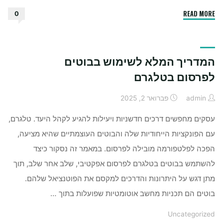
"איפה
READ MORE
0
כדאי
לתקן
אייפון
המדריך המלא לשימוש בבוטים
שנשבר
￼"
לפרסום בטלגרם
admin
פברואר 2, 2025
עסקים מחפשים דרכים חדשניות ויעילות להגיע לקהל היעד. טלגרם,
עם הפונקציות הייחודיות שלה והבוטים העוצמתיים שהיא מציעה,
הפכה לפלטפורמה מובילה לפרסום. במאמר זה נסקור כיצד
להשתמש בבוטים בטלגרם לפרסום אפקטיבי, שלב אחר שלב, תוך
מתן דגש על היתרונות והדרכים למקסם את הפוטנציאל שלהם.
בוטים הם תכניות מחשב אוטומטיות שפועלות בתוך …
Uncategorized