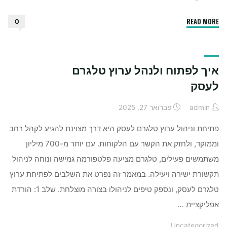
"האם
READ MORE
0
מותר
לחלוב
פרות
איך לפתוח ולנהל ערוץ טלגרם
בשבת"
לעסק
admin
פברואר 27, 2025
פתיחת וניהול ערוץ טלגרם לעסק היא דרך מצוינת להגיע לקהל רחב
וממוקד, ולחזק את הקשר עם הלקוחות. עם יותר מ-700 מיליון
משתמשים פעילים, טלגרם מציעה פלטפורמה גמישה ונוחה לניהול
תקשורת ישירה ויעילה. במאמר זה נפרט את השלבים לפתיחת ערוץ
טלגרם לעסק, ונספק טיפים לניהולו בצורה מוצלחת. שלב 1: הורדת
אפליקציית …
Uncategorized