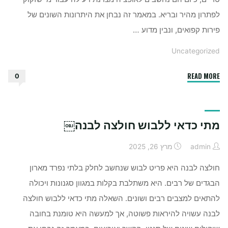
לפתרון מהיר ובריא. במאמר זה נבחן את היתרונות השונים של
פירות קפואים, ונבין מדוע …
Uncategorized
"מה
READ MORE
0
היתרונות
של
פירות
מתי כדאי ללבוש חולצה לבנה￼
קפואים
￼"
admin
מרץ 26, 2025
חולצה לבנה היא פריט לבוש שנחשב לחלק בלתי נפרד מארון
הבגדים של רבים. היא משתלבת בקלות במגוון סגנונות ויכולה
להתאים למצבים רבים ושונים. השאלה מתי כדאי ללבוש חולצה
לבנה עשויה להיראות פשוטה, אך למעשה היא טומנת בחובה